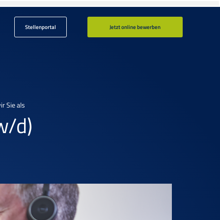
Stellenportal
Jetzt online bewerben
r Sie als
w/d)