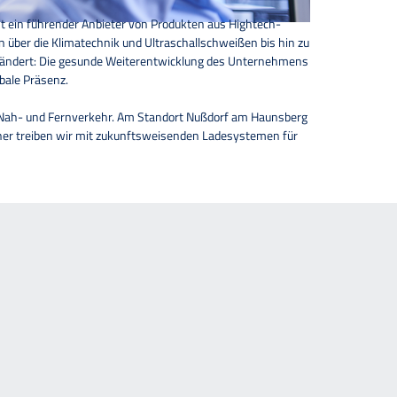
t ein führender Anbieter von Produkten aus Hightech-
über die Klimatechnik und Ultraschallschweißen bis hin zu
erändert: Die gesunde Weiterentwicklung des Unternehmens
obale Präsenz.
 Nah- und Fernverkehr. Am Standort Nußdorf am Haunsberg
rner treiben wir mit zukunftsweisenden Ladesystemen für