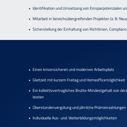
Identifikation und Umsetzung von Einsparpotenzialen 
Mitarbeit in bereichsübergreifenden Projekten (z. B. Ne
Sicherstellung der Einhaltung von Richtlinien, Compli
Einen krisensicheren und modernen Arbeitsplatz
Gleitzeit mit kurzem Freitag und Homeofficemöglichkeit
Ein kollektivvertragliches Brutto-Mindestgehalt von derz
leisten
Überstundenvergütung und jährliche Prämienzahlungen
Individuelle Aus- und Weiterbildungsmöglichkeiten