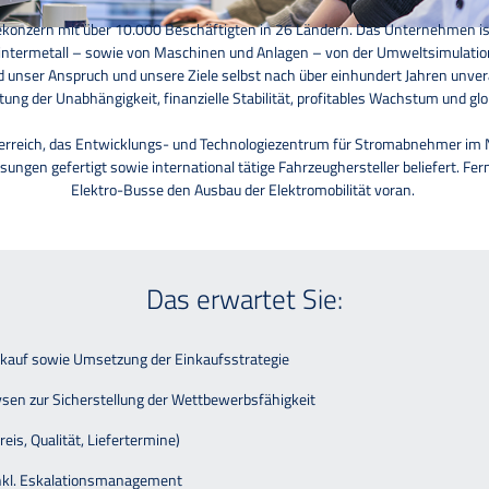
giekonzern mit über 10.000 Beschäftigten in 26 Ländern. Das Unternehmen is
intermetall – sowie von Maschinen und Anlagen – von der Umweltsimulation 
 unser Anspruch und unsere Ziele selbst nach über einhundert Jahren unv
tung der Unabhängigkeit, finanzielle Stabilität, profitables Wachstum und gl
terreich, das Entwicklungs- und Technologiezentrum für Stromabnehmer im
ngen gefertigt sowie international tätige Fahrzeughersteller beliefert. Fe
Elektro-Busse den Ausbau der Elektromobilität voran.
Das erwartet Sie:
nkauf sowie Umsetzung der Einkaufsstrategie
sen zur Sicherstellung der Wettbewerbsfähigkeit
is, Qualität, Liefertermine)
inkl. Eskalationsmanagement