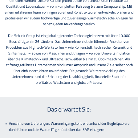
simuliert werden. Unsere Kunden prüfen so die verschiedensten Produkte auf
Qualität und Lebensdauer – vom kompletten Fahrzeug bis zum Computerchip. Mit
einem erfahrenen Team von Ingenieuren und Konstrukteuren entwickeln, planen und
produzieren wir zudem hochwertige und zuverlässige wärmetechnische Anlagen für
nahezu jeden Anwendungsbereich.
Die Schunk Group ist ein global agierender Technologiekonzern mit über 10.000
Beschäftigten in 26 Ländern. Das Unternehmen ist ein führender Anbieter von
Produkten aus Hightech-Werkstoffen – wie Kohlenstoff, technischer Keramik und
Sintermetall – sowie von Maschinen und Anlagen – von der Umweltsimulation
über die Klimatechnik und Ultraschallschweißen bis hin zu Optikmaschinen. Als
stiftungsgeführtes Unternehmen sind unser Anspruch und unsere Ziele selbst nach
über einhundert Jahren unverändert: Die gesunde Weiterentwicklung des
Unternehmens und die Erhaltung der Unabhängigkeit, finanzielle Stabilität,
profitables Wachstum und globale Präsenz.
Das erwartet Sie:
Annahme von Lieferungen, Wareneingangskontrolle anhand der Begleitpapiere
durchführen und die Waren IT gestützt über das SAP einlagern