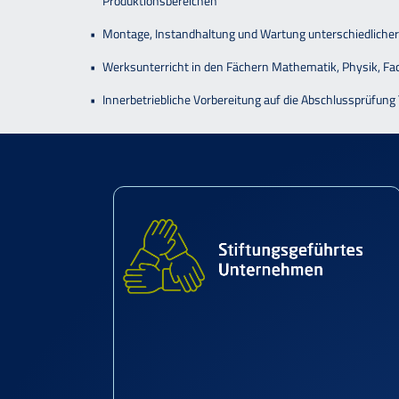
Produktionsbereichen
Montage, Instandhaltung und Wartung unterschiedliche
Werksunterricht in den Fächern Mathematik, Physik, Fa
Innerbetriebliche Vorbereitung auf die Abschlussprüfung Te