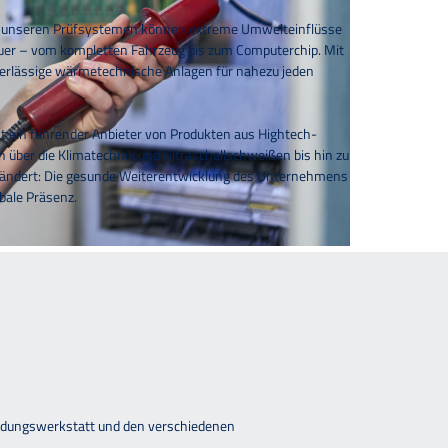
Mit unseren Prüfsystemen können extreme Umwelteinflüsse
auer – vom kompletten Fahrzeug bis zum Computerchip. Mit
erlässige wärmetechnische Anlagen für nahezu jeden
t ein führender Anbieter von Produkten aus Hightech-
über die Klimatechnik und Ultraschallschweißen bis hin zu
erändert: Die gesunde Weiterentwicklung des Unternehmens
obale Präsenz.
ildungswerkstatt und den verschiedenen