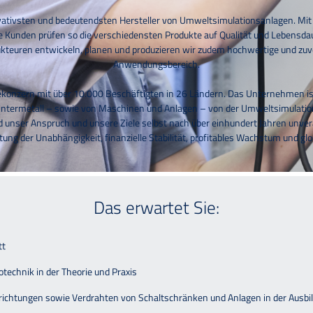
ovativsten und bedeutendsten Hersteller von Umweltsimulationsanlagen. 
ere Kunden prüfen so die verschiedensten Produkte auf Qualität und Lebensd
kteuren entwickeln, planen und produzieren wir zudem hochwertige und zuv
Anwendungsbereich.
giekonzern mit über 10.000 Beschäftigten in 26 Ländern. Das Unternehmen is
intermetall – sowie von Maschinen und Anlagen – von der Umweltsimulation 
 unser Anspruch und unsere Ziele selbst nach über einhundert Jahren unv
tung der Unabhängigkeit, finanzielle Stabilität, profitables Wachstum und gl
Das erwartet Sie:
tt
technik in der Theorie und Praxis
nrichtungen sowie Verdrahten von Schaltschränken und Anlagen in der Ausb