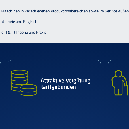
r Maschinen in verschiedenen Produktionsbereichen sowie im Service Außen
chtheorie und Englisch
il I & II (Theorie und Praxis)