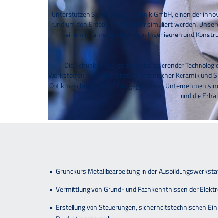
Unterstützen Sie die Weiss Technik GmbH, einen der inn
rund um den Erdball im Zeitraffer simuliert werden. Uns
einem erfahrenen Team von Ingenieuren und Konstru
Die Schunk Group ist ein global agierender Technolo
Werkstoffen – wie Kohlenstoff, technischer Keramik und S
Optikmaschinen. Als stiftungsgeführtes Unternehmen sind
und die Erhal
Grundkurs Metallbearbeitung in der Ausbildungswerksta
Vermittlung von Grund- und Fachkenntnissen der Elektro
Erstellung von Steuerungen, sicherheitstechnischen Ei