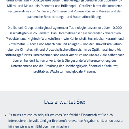
umfangreichste Produktpalette bedient alle Fertigungsbereiche von Supermikro-,
Mikro- und Makro- bis Planoptik und Brillenoptik. OptoTech bietet die komplette
Fertigungslinie vom Schleifen, Zentrieren und Polieren bis zum Messen und der
passenden Beschichtungs- und Automationslösung.
Die Schunk Group ist ein global agierender Technologiekonzern mit über 10.000
Beschäftigten in 26 Ländern. Das Unternehmen ist ein führender Anbieter von
Produkten aus Hightech-Werkstoffen – wie Kohlenstoff, technischer Keramik und
Sintermetall – sowie von Maschinen und Anlagen – von der Umweltsimulation
über die Klimatechnik und Ultraschallschweißen bis hin zu Optikmaschinen. Als
stiftungsgeführtes Unternehmen sind unser Anspruch und unsere Ziele selbst nach
über einhundert Jahren unverändert: Die gesunde Weiterentwicklung des
Unternehmens und die Erhaltung der Unabhängigkeit, finanzielle Stabilität,
profitables Wachstum und globale Präsenz.
Das erwartet Sie:
Es muss ersichtlich sein, für welches Berufsfeld / Einsatzgebiet Sie sich
interessieren. Je vollständiger Ihre berufsrelevanten Angaben sind, umso besser
können wir uns ein Bild von Ihnen machen