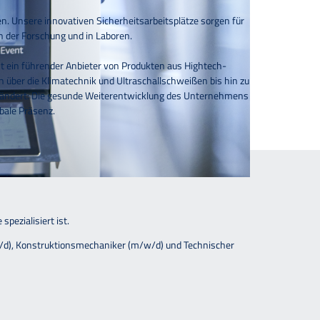
. Unsere innovativen Sicherheitsarbeitsplätze sorgen für
n der Forschung und in Laboren.
t ein führender Anbieter von Produkten aus Hightech-
über die Klimatechnik und Ultraschallschweißen bis hin zu
erändert: Die gesunde Weiterentwicklung des Unternehmens
obale Präsenz.
pezialisiert ist.
w/d), Konstruktionsmechaniker (m/w/d) und Technischer
nen