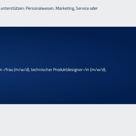
s unterstützen: Personalwesen, Marketing, Service oder
n-/frau (m/w/d), technischer Produktdesigner-/in (m/w/d),