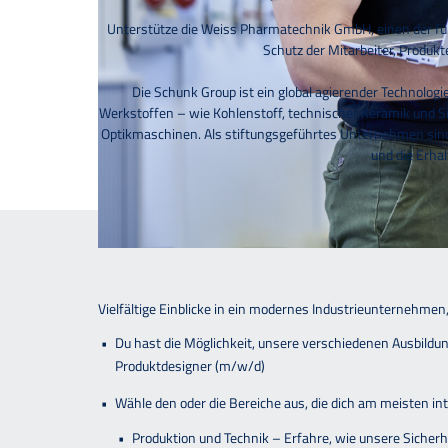
Unterstütze die Weiss Pharmatechnik GmbH, einen der füh
Schutz der Mitarbeiter, Produk
Die Schunk Group ist ein global agierender Technolo
Werkstoffen – wie Kohlenstoff, technischer Keramik und S
Optikmaschinen. Als stiftungsgeführtes Unternehmen sind
und die Erhal
Vielfältige Einblicke in ein modernes Industrieunternehmen, 
Du hast die Möglichkeit, unsere verschiedenen Ausbild
Produktdesigner (m/w/d)
Wähle den oder die Bereiche aus, die dich am meisten int
Produktion und Technik
– Erfahre, wie unsere Si