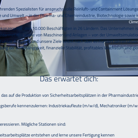
renden Spezialisten für anspruchsvolle Reinluft- und Containment Lösungen
te und Umwelt – in der Pharma- und Chemieindustrie, Biotechnologie sowie i
giekonzern mit über 10.000 Beschäftigten in 26 Ländern. Das Unternehmen is
intermetall – sowie von Maschinen und Anlagen – von der Umweltsimulation 
 unser Anspruch und unsere Ziele selbst nach über einhundert Jahren unv
tung der Unabhängigkeit, finanzielle Stabilität, profitables Wachstum und gl
Das erwartet dich:
das auf die Produktion von Sicherheitsarbeitsplätzen in der Pharmaindustrie s
ungsberufe kennenzulernen: Industriekaufleute (m/w/d), Mechatroniker (m/
eressieren. Mögliche Stationen sind:
cherheitsarbeitsplätze entstehen und lerne unsere Fertigung ken