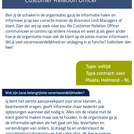
Ben jij de schakel in de organisatie, ga jij de informatie halen en
informeer jij op een correcte manier de Business Unit Managers of
klant. Dan zijn wij op zoek naar jou. Als Customer Relation Officer
communiceer je continu op andere niveaus en weet jij als geen ander
hoe je de organisatie maar ook de klant op de juiste manier informeert.
Wil jij veel verantwoordelijkheid en uitdaging in je functie? Solliciteer dan
hier
!
Type: voltijd
Type contract: vast
Plaats: Helmond - NL
Wat zijn jouw belangrijkste verantwoordelijkheden?
Jij bent het eerste aanspreekpunt voor onze klanten, jij
beantwoordt vragen, geeft informatie maar bedenkt ook
oplossingen wanneer dat nodig is. Alles om de relatie met de
klant goed te maken maar ook te houden. In de organisatie ga jij
de informatie ophalen als het gaat om bijv. levertijden en
verzendingen van orders. Jij draagt bij en ondersteunt de
ontwikkeling/uitvoering van het sales plan, dit doe je samen