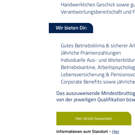
Handwerkliches Geschick sowie gu
Verantwortungsbereitschaft und Fl
Wir bieten Dir:
Gutes Betriebsklima & sicherer Ar
Jährliche Prämienzahlungen
Individuelle Aus- und Weiterbild
Betriebskantine, Arbeitspsycholo
Lebensversicherung & Pensionsv
Corporate Benefits sowie jährlic
Das auszuweisende Mindestbruttogeh
von der jeweiligen Qualifikation bz
Hier direkt bewerben
Informationen zum Standort
¬
Hier