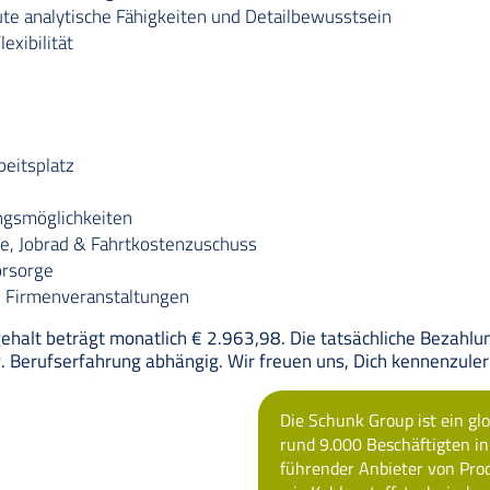
te analytische Fähigkeiten und Detailbewusstsein
exibilität
beitsplatz
ungsmöglichkeiten
ge, Jobrad & Fahrtkostenzuschuss
orsorge
he Firmenveranstaltungen
alt beträgt monatlich € 2.963,98. Die tatsächliche Bezahlun
w. Berufserfahrung abhängig. Wir freuen uns, Dich kennenzule
Die Schunk Group ist ein gl
rund 9.000 Beschäftigten i
führender Anbieter von Pro