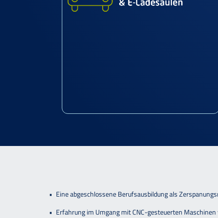
Eine abgeschlossene Berufsausbildung als Zerspanungs
Erfahrung im Umgang mit CNC-gesteuerten Maschine