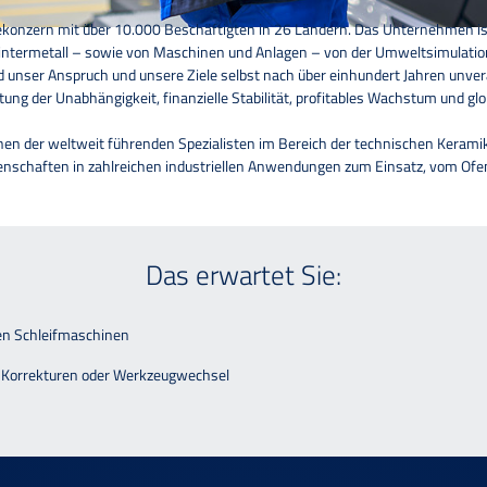
giekonzern mit über 10.000 Beschäftigten in 26 Ländern. Das Unternehmen is
intermetall – sowie von Maschinen und Anlagen – von der Umweltsimulation 
 unser Anspruch und unsere Ziele selbst nach über einhundert Jahren unv
tung der Unabhängigkeit, finanzielle Stabilität, profitables Wachstum und gl
en der weltweit führenden Spezialisten im Bereich der technischen Kerami
schaften in zahlreichen industriellen Anwendungen zum Einsatz, vom Ofen-
Das erwartet Sie:
en Schleifmaschinen
r Korrekturen oder Werkzeugwechsel