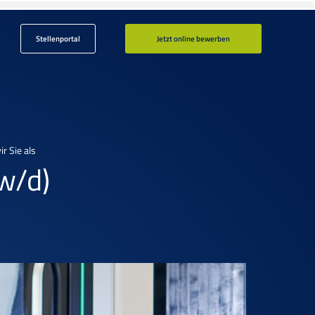
Stellenportal
Jetzt online bewerben
r Sie als
w/d)