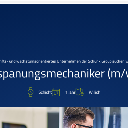
nfts- und wachstumsorientiertes Unternehmen der Schunk Group suchen wi
spanungsmechaniker
(m/
1 Jahr
Schicht
Willich