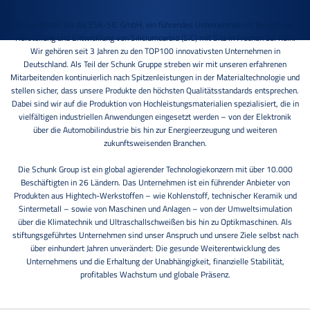
Unterstützen Sie die ESK-SIC GmbH, ein führendes Unternehmen im Bereich der
Herstellung und Entwicklung von Siliciumcarbid (SiC) mit Sitz in Frechen bei Köln.
Wir gehören seit 3 Jahren zu den TOP100 innovativsten Unternehmen in
Deutschland. Als Teil der Schunk Gruppe streben wir mit unseren erfahrenen
Mitarbeitenden kontinuierlich nach Spitzenleistungen in der Materialtechnologie und
stellen sicher, dass unsere Produkte den höchsten Qualitätsstandards entsprechen.
Dabei sind wir auf die Produktion von Hochleistungsmaterialien spezialisiert, die in
vielfältigen industriellen Anwendungen eingesetzt werden – von der Elektronik
über die Automobilindustrie bis hin zur Energieerzeugung und weiteren
zukunftsweisenden Branchen.
Die Schunk Group ist ein global agierender Technologiekonzern mit über 10.000
Beschäftigten in 26 Ländern. Das Unternehmen ist ein führender Anbieter von
Produkten aus Hightech-Werkstoffen – wie Kohlenstoff, technischer Keramik und
Sintermetall – sowie von Maschinen und Anlagen – von der Umweltsimulation
über die Klimatechnik und Ultraschallschweißen bis hin zu Optikmaschinen. Als
stiftungsgeführtes Unternehmen sind unser Anspruch und unsere Ziele selbst nach
über einhundert Jahren unverändert: Die gesunde Weiterentwicklung des
Unternehmens und die Erhaltung der Unabhängigkeit, finanzielle Stabilität,
profitables Wachstum und globale Präsenz.