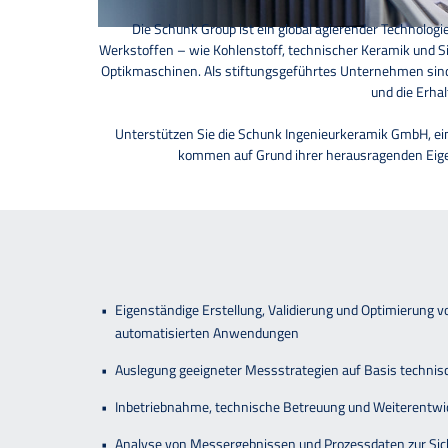
Die Schunk Group ist ein global agierender Technolo
Werkstoffen – wie Kohlenstoff, technischer Keramik und S
Optikmaschinen. Als stiftungsgeführtes Unternehmen sind
und die Erhal
Unterstützen Sie die Schunk Ingenieurkeramik GmbH, ein
kommen auf Grund ihrer herausragenden Eigen
Eigenständige Erstellung, Validierung und Optimierung
automatisierten Anwendungen
Auslegung geeigneter Messstrategien auf Basis techni
Inbetriebnahme, technische Betreuung und Weiterentwic
Analyse von Messergebnissen und Prozessdaten zur Sich