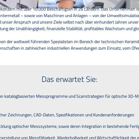
giekonzern mit über 10.000 Beschäftigten in 26 Ländern. Das Unternehmen is
intermetall – sowie von Maschinen und Anlagen – von der Umweltsimulation 
 unser Anspruch und unsere Ziele selbst nach über einhundert Jahren unv
tung der Unabhängigkeit, finanzielle Stabilität, profitables Wachstum und gl
en der weltweit führenden Spezialisten im Bereich der technischen Kerami
schaften in zahlreichen industriellen Anwendungen zum Einsatz, vom Ofen-
Das erwartet Sie:
 von katalogbasierten Messprogramme und Scanstrategien für optische 3D-M
scher Zeichnungen, CAD-Daten, Spezifikationen und Kundenanforderungen
klung optischer Messsysteme, sowie deren Integration in bestehende Fert
erstellung von Messfähigkeit, Wiederholbarkeit und Wirtschaftlichkeit der