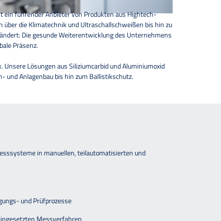
t ein führender Anbieter von Produkten aus Hightech-
über die Klimatechnik und Ultraschallschweißen bis hin zu
erändert: Die gesunde Weiterentwicklung des Unternehmens
obale Präsenz.
k. Unsere Lösungen aus Siliziumcarbid und Aluminiumoxid
 und Anlagenbau bis hin zum Ballistikschutz.
esssysteme in manuellen, teilautomatisierten und
igungs- und Prüfprozesse
 eingesetzten Messverfahren